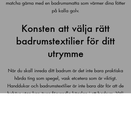
matcha gärna med en
badrumsmatta
som värmer dina fötter
på kalla golv.
Konsten att välja rätt
badrumstextilier för ditt
utrymme
När du skall inreda ditt badrum är det inte bara praktiska
hårda ting som spegel, vask etcetera som är viktigt.
Handdukar och badrumstextilier är inte bara där för att de
behövs utan kan även förvandla känslan i ett badrum. Välj
handdukar och badrumstextiler som håller hög kvalitet så
håller de färgen, formen, mjukhet och sin absorberande
förmåga väldigt länge. Investerar man i lite högre kvalitet så
skonar man även miljön då man inte behöver köpa ny så