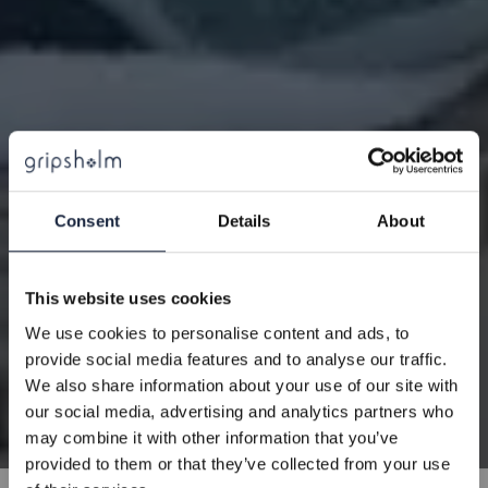
10% PÅ DITT KÖP
Consent
Details
About
Få 10% på ditt köp när du prenumererar på vårt
This website uses cookies
nyhetsbrev. Då får du exklusiva erbjudanden och de
We use cookies to personalise content and ads, to
senaste nyheterna direkt i din inbox.
provide social media features and to analyse our traffic.
We also share information about your use of our site with
Gäller ej redan nedsatta produkter
our social media, advertising and analytics partners who
may combine it with other information that you’ve
Epost
provided to them or that they’ve collected from your use