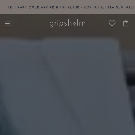
I FRAKT ÖVER 699 KR & FRI RETUR - KÖP NU BETALA SEN MED KLAR