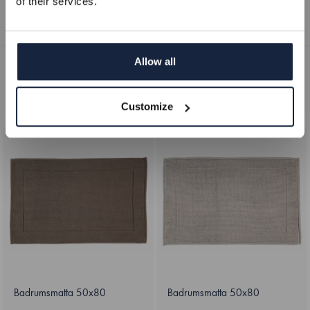
of their services.
Gästhanddukar
Handdukar
Badhanddukar
REGISTRERA
Allow all
Filtrera & sortera
(
2
)
NEJ TACK
I blickfånget
Customize
Badrumsmatta 50x80
Badrumsmatta 50x80