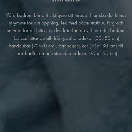
Våra badrum blir allt viktigare att inreda. Här ska det finnas
utrymme för avslappning, lek med både struktur, färg och
material för att hitta just den känslan du vill ha i ditt badrum.
Hos oss hittar du allt från gästhanddukar (30×50 cm),
handdukar (70×70 cm), badhanddukar (70×130 cm) till
stora badlakan och strandhanddukar (90×150 cm).