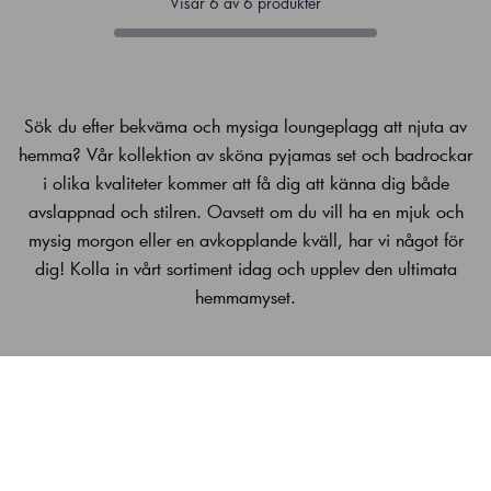
Visar
6
av
6
produkter
Sök du efter bekväma och mysiga loungeplagg att njuta av
hemma? Vår kollektion av sköna pyjamas set och badrockar
i olika kvaliteter kommer att få dig att känna dig både
avslappnad och stilren. Oavsett om du vill ha en mjuk och
mysig morgon eller en avkopplande kväll, har vi något för
dig! Kolla in vårt sortiment idag och upplev den ultimata
hemmamyset.