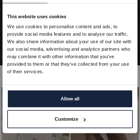
Få 10% på ditt köp när du prenumererar på vårt
This website uses cookies
nyhetsbrev. Då får du exklusiva erbjudanden och de
We use cookies to personalise content and ads, to
senaste nyheterna direkt i din inbox.
provide social media features and to analyse our traffic.
We also share information about your use of our site with
Gäller ej redan nedsatta produkter
our social media, advertising and analytics partners who
may combine it with other information that you’ve
Epost
provided to them or that they’ve collected from your use
of their services.
Filtrera & sortera
REGISTRERA
Allow all
NEJ TACK
Customize