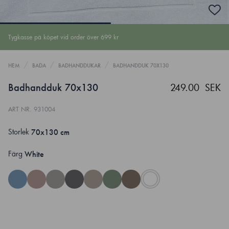
Tygkasse på köpet vid order över 699 kr
/
/
/
HEM
BADA
BADHANDDUKAR
BADHANDDUK 70X130
Badhandduk 70x130
249.00 SEK
ART NR
.
931004
Storlek
70x130 cm
Färg
White