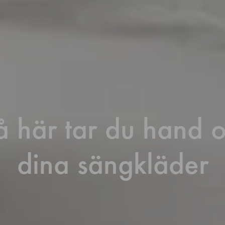
å här tar du hand 
dina sängkläder