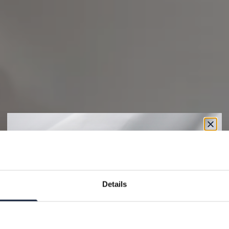
10% PÅ DITT KÖP
Få 10% på ditt köp när du prenumererar på vårt
nyhetsbrev. Då får du exklusiva erbjudanden och de
Details
senaste nyheterna direkt i din inbox.
Gäller ej redan nedsatta produkter