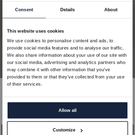
10% PÅ DITT KÖP
Consent
Details
About
Få 10% på ditt köp när du prenumererar på vårt
This website uses cookies
nyhetsbrev. Då får du exklusiva erbjudanden och de
We use cookies to personalise content and ads, to
senaste nyheterna direkt i din inbox.
provide social media features and to analyse our traffic.
We also share information about your use of our site with
Gäller ej redan nedsatta produkter
our social media, advertising and analytics partners who
may combine it with other information that you’ve
Epost
provided to them or that they’ve collected from your use
of their services.
Lakan
Påslakanset
Örngott
Överkast
REGISTRERA
Allow all
Filtrera & sortera
NEJ TACK
Customize
SOVGARANTI
SOVGARANTI