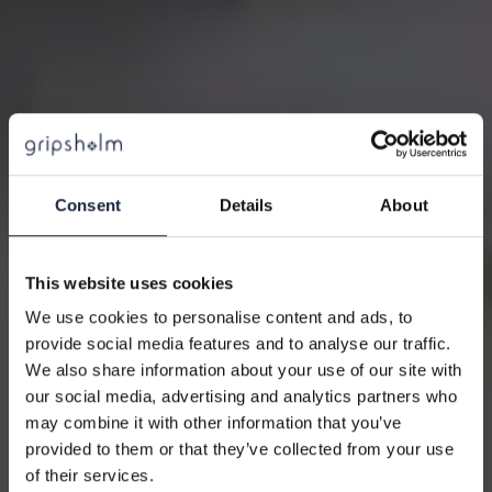
10% PÅ DITT KÖP
Consent
Details
About
Få 10% på ditt köp när du prenumererar på vårt
This website uses cookies
nyhetsbrev. Då får du exklusiva erbjudanden och de
We use cookies to personalise content and ads, to
senaste nyheterna direkt i din inbox.
provide social media features and to analyse our traffic.
We also share information about your use of our site with
Gäller ej redan nedsatta produkter
our social media, advertising and analytics partners who
may combine it with other information that you’ve
Epost
provided to them or that they’ve collected from your use
of their services.