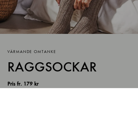
VÄRMANDE OMTANKE
RAGGSOCKAR
Pris fr. 179 kr
Finns det något mysigare än att kura ihop sig på soffan
eller i sängen med ett par riktigt varma och sköna
ullsockor? Det är just den känslan du kan ge din syster när
du överraskar henne med våra lyxiga raggsockor i
naturlig alpackablandning.