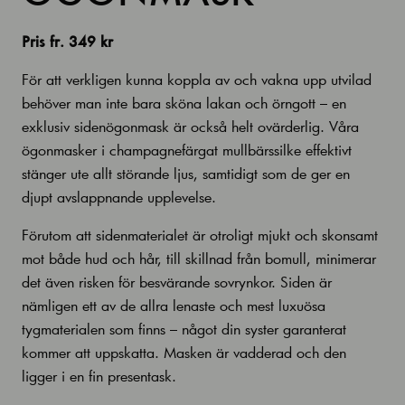
Pris fr. 349 kr
För att verkligen kunna koppla av och vakna upp utvilad
behöver man inte bara sköna lakan och örngott – en
exklusiv sidenögonmask är också helt ovärderlig. Våra
ögonmasker i champagnefärgat mullbärssilke effektivt
stänger ute allt störande ljus, samtidigt som de ger en
djupt avslappnande upplevelse.
Förutom att sidenmaterialet är otroligt mjukt och skonsamt
mot både hud och hår, till skillnad från bomull, minimerar
det även risken för besvärande sovrynkor. Siden är
nämligen ett av de allra lenaste och mest luxuösa
tygmaterialen som finns – något din syster garanterat
kommer att uppskatta. Masken är vadderad och den
ligger i en fin presentask.