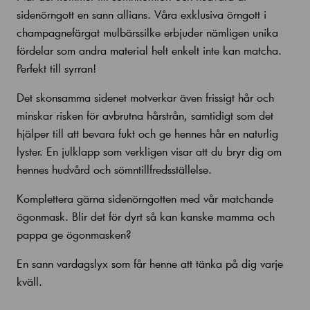
sidenörngott en sann allians. Våra exklusiva örngott i
champagnefärgat mulbärssilke erbjuder nämligen unika
fördelar som andra material helt enkelt inte kan matcha.
Perfekt till syrran!
Det skonsamma sidenet motverkar även frissigt hår och
minskar risken för avbrutna hårstrån, samtidigt som det
hjälper till att bevara fukt och ge hennes hår en naturlig
lyster. En julklapp som verkligen visar att du bryr dig om
hennes hudvård och sömntillfredsställelse.
Komplettera gärna sidenörngotten med vår matchande
ögonmask. Blir det för dyrt så kan kanske mamma och
pappa ge ögonmasken?
En sann vardagslyx som får henne att tänka på dig varje
kväll.