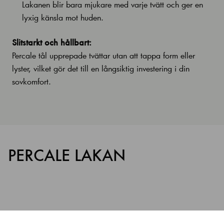
Lakanen blir bara mjukare med varje tvätt och ger en
lyxig känsla mot huden.
Slitstarkt och hållbart:
Percale tål upprepade tvättar utan att tappa form eller
lyster, vilket gör det till en långsiktig investering i din
sovkomfort.
PERCALE LAKAN