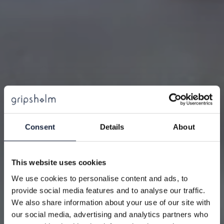
10% PÅ DITT KÖP
Consent
Details
About
Få 10% på ditt köp när du prenumererar på vårt
This website uses cookies
nyhetsbrev. Då får du exklusiva erbjudanden och de
We use cookies to personalise content and ads, to
senaste nyheterna direkt i din inbox.
provide social media features and to analyse our traffic.
We also share information about your use of our site with
Gäller ej redan nedsatta produkter
our social media, advertising and analytics partners who