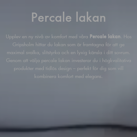
Percale lakan
Percale lakan
Upplev en ny nivå av komfort med våra
. Hos
Gripsholm hittar du lakan som är framtagna för att ge
maximal svalka, slitstyrka och en lyxig känsla i ditt sovrum.
Genom att välja percale lakan investerar du i högkvalitativa
produkter med tidlös design – perfekt för dig som vill
kombinera komfort med elegans.